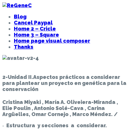
Blog
Cancel Paypal
Home 2 – Cricle
Home 3 – Square
Home page visual composer
Thanks
2-Unidad II.Aspectos prácticos a considerar
para plantear un proyecto en genética para la
conservación
Cristina Miyaki , María A. Oliveiera-Miranda ,
Elie Poulin , Antonio Solé-Cava , Carina
Argüelles, Omar Cornejo , Marco Méndez.
/
‐ Estructura y secciones a considerar.