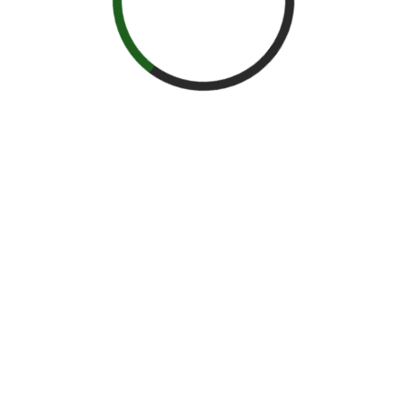
proyectos sobre
genética para la
conservación de los
estudiantes
‐ Revisión de proyectos de los
estudiantes. Análisis de
contenido y estructura.
Tipos de preguntas. Fase en el proceso de
conservación en la que se encuentra
el proyecto. Nivel de organización
considerado. Claridad en los conceptos
usados. Diseño experimental. Aplicabilidad
en conservación en corto,
mediano y largo plazo. ‐ Presentación de
proyectos frente a profesores y otros
estudiantes..